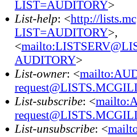
LIST=AUDITORY
>
List-help
: <
http://lists.m
LIST=AUDITORY
>,
<
mailto:LISTSERV@L
AUDITORY
>
List-owner
: <
mailto:AU
request@LISTS.MCGIL
List-subscribe
: <
mailto:
request@LISTS.MCGIL
List-unsubscribe
: <
mailt