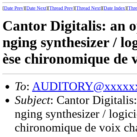
[
Date Prev
][
Date Next
][
Thread Prev
][
Thread Next
][
Date Index
][
Thre
Cantor Digitalis: an 
nging synthesizer / lo
èse chironomique de 
To
:
AUDITORY@xxxxxx
Subject
: Cantor Digitali
nging synthesizer / logic
chironomique de voix ch