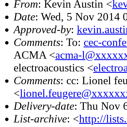
From
: Kevin Austin <
ke
Date
: Wed, 5 Nov 2014 
Approved-by
:
kevin.aus
Comments
: To:
cec-conf
ACMA <
acma-l@xxxxx
electroacoustics <
electr
Comments
: cc: Lionel fe
<
lionel.feugere@xxxxx
Delivery-date
: Thu Nov 
List-archive
: <
http://list